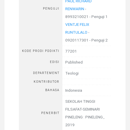
PAUL RICHARD
RENWARIN
-
PENGUJI
8993210021 - Penguji 1
VENTJE FELIX
RUNTULALO
-
0920117301 - Penguji 2
77201
KODE PRODI PDDIKTI
Published
EDISI
Teologi
DEPARTEMENT
KONTRIBUTOR
Indonesia
BAHASA
SEKOLAH TINGGI
FILSAFAT-SEMINARI
PENERBIT
PINELENG
:
PINELENG
.,
2019